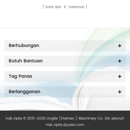
total dari
6
halaman
Berhubungan
Butuh Bantuan
Tag Panas
Berlangganan
hak cipta © 2015-2026 Lingtie (Xiamen ) Machinery Co. Ltd..seluruh
hak cipta.
dyyseo.com